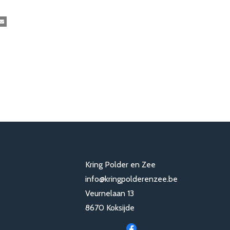
kedIn
E-mail
Kring Polder en Zee
info@kringpolderenzee.be
Veurnelaan 13
8670 Koksijde