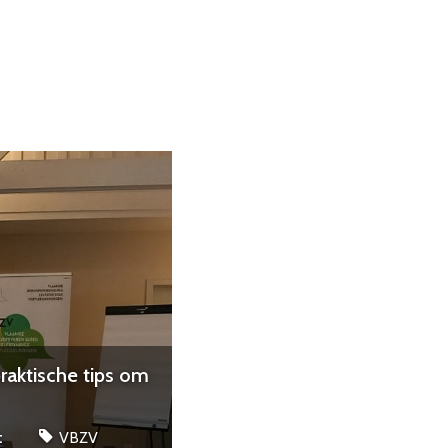
praktische tips om
t
VBZV