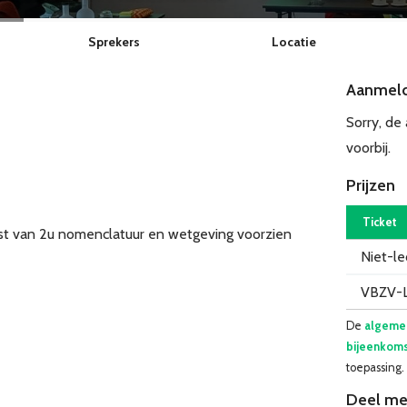
Sprekers
Locatie
Aanmel
Sorry, de
voorbij.
Prijzen
Ticket
test van 2u nomenclatuur en wetgeving voorzien
Niet-l
VBZV-
De
algeme
bijeenkoms
toepassing.
Deel me