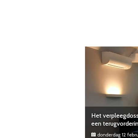
Het verpleegdossi
een terugvorderi
donderdag 12 febru