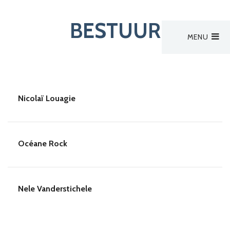
BESTUUR
MENU
Hoofdmenu
Activiteiten
Zoek een verpleegkundige
Nieuws
Nicolaï Louagie
Bestuur
Aanmelden
Océane Rock
Nele Vanderstichele