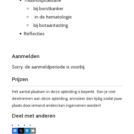
Thuishospitalisatie
bij borstkanker
in de hematologie
bij botaantasting
Reflecties
Aanmelden
Sorry, de aanmeldperiode is voorbij.
Prijzen
Het aantal plaatsen in deze opleiding is beperkt. Kan je niet
deelnemen aan deze opleiding, annuleer dan tijdig zodat jouw
plaats door iemand anders kan ingenomen worden!
Deel met anderen
Facebook
X
LinkedIn
E-mail