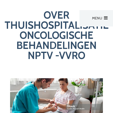
OVER
MENU
Hoofdmenu
THUISHOSPITALISATIE
Activiteiten
ONCOLOGISCHE
Activiteiten
Activiteit van derden
BEHANDELINGEN
NPTV -VVRO
Zoek een verpleegkundige
Nieuws
Bestuur
Aanmelden