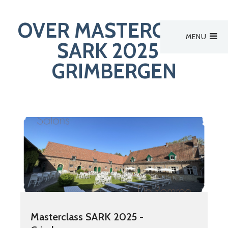
OVER MASTERCLASS
MENU
Hoofdmenu
SARK 2025 -
Activiteiten
GRIMBERGEN
Activiteiten
Activiteit van derden
Zoek een verpleegkundige
Nieuws
Bestuur
Aanmelden
Masterclass SARK 2025 -