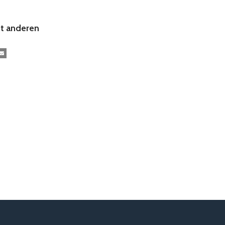
t anderen
kedIn
E-mail