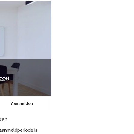
gge)
Aanmelden
den
 aanmeldperiode is