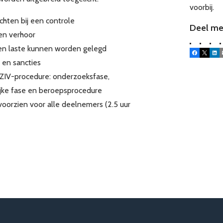
voorbij.
chten bij een controle
Deel me
een verhoor
ten laste kunnen worden gelegd
Facebook
X
Lin
 en sancties
ZIV-procedure: onderzoeksfase,
lijke fase en beroepsprocedure
 voorzien voor alle deelnemers (2.5 uur