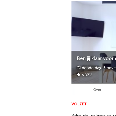
Ben jij klaar voo
donderdag 13 novem
VBZV
Over
VOLZET
Volgende onderwerpen wo