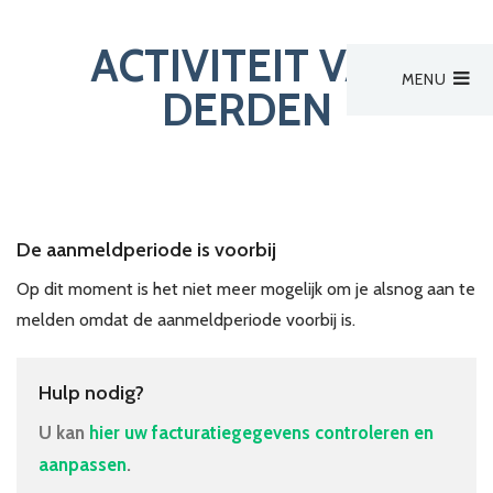
ACTIVITEIT VAN
MENU
Hoofdmenu
DERDEN
Activiteiten
Activiteiten
Activiteit van derden
Zoek een verpleegkundige
De aanmeldperiode is voorbij
Nieuws
Op dit moment is het niet meer mogelijk om je alsnog aan te
Bestuur
melden omdat de aanmeldperiode voorbij is.
Aanmelden
Hulp nodig?
U kan
hier uw facturatiegegevens controleren en
aanpassen
.